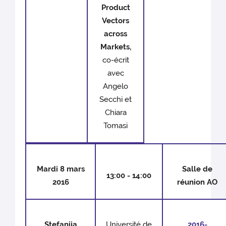
Product
Vectors
across
Markets,
co-écrit
avec
Angelo
Secchi et
Chiara
Tomasi
Mardi 8 mars
Salle de
13:00 - 14:00
2016
réunion AO
Stefanija
Université de
2016-