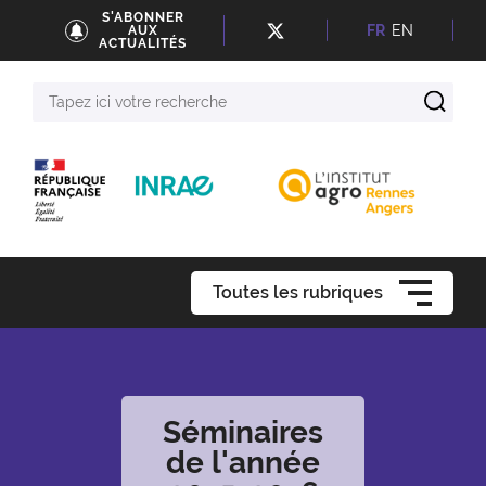
S'ABONNER
FR
EN
AUX
ACTUALITÉS
Tapez
ici
votre
recherche
Toutes les rubriques
Séminaires
de l'année