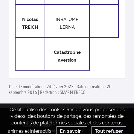
Nicolas
INRA, UMR
TREICH
LERNA
Catastrophe
aversion
Date de modification : 24 février 2023 | Date de création : 20
septembre 2016 | Rédaction : SMART-LERECO
Ce site utilise des cookies afin de vous proposer des
vidéos, des boutons de partage, des remontées de
© INRAE 2022
Contact
www.inrae.fr
Crédits
INTRANET
contenus de plateformes sociales et des contenus
Mentions legales
animés et interactifs.
En savoir +
Tout refuser
Conditions générales