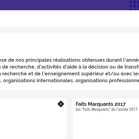
e de nos principales réalisations obtenues durant l’année,
fs de recherche, d’activités d’aide à la décision ou de tran
 recherche et de l’enseignement supérieur et/ou avec les
, organisations internationales, organisations professionnel
Faits Marquants 2017
En savoir plus
Les "Faits Marquants" de l'année 201