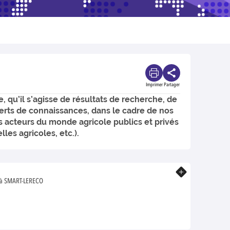
Imprimer
Partager
 qu’il s’agisse de résultats de recherche, de
sferts de connaissances, dans le cadre de nos
 acteurs du monde agricole publics et privés
les agricoles, etc.).
En savoir plus
7 à SMART-LERECO