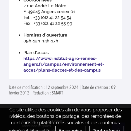
Coordonnées
2 rue André Le Nôtre
F-49045 Angers cedex 01
Tél. : +33 (0)2 41 22 54 54
Fax : +33 (0)2 41 22 55 99
Horaires d'ouverture
09h-12h 14h-17h
Plan d'accès :
https://www.institut-agro-rennes-
angers.fr/campus/environnement-et-
acces/plans-dacces-et-des-campus
Date de modification : 12 septembre 2024 | Date de création : 09
février 2012 | Rédaction : SMART
Ce site utilise des cookies afin de vous proposer des
vidéos, des boutons de partage, des remontées de
© INRAE 2022
Contact
www.inrae.fr
Crédits
INTRANET
contenus de plateformes sociales et des contenus
Mentions legales
animés et interactifs.
En savoir +
Tout refuser
Conditions générales