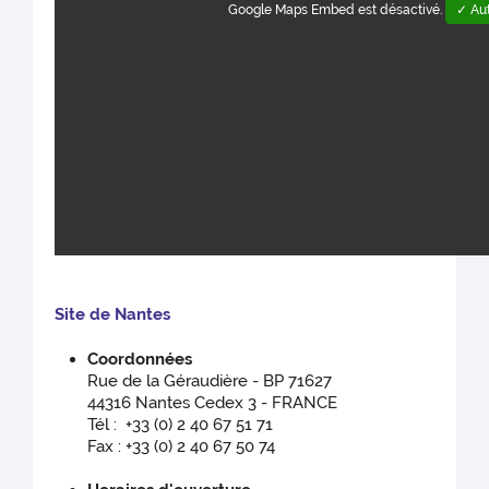
Google Maps Embed est désactivé.
✓ Aut
Site de Nantes
Coordonnées
Rue de la Géraudière - BP 71627
44316 Nantes Cedex 3 - FRANCE
Tél : +33 (0) 2 40 67 51 71
Fax : +33 (0) 2 40 67 50 74