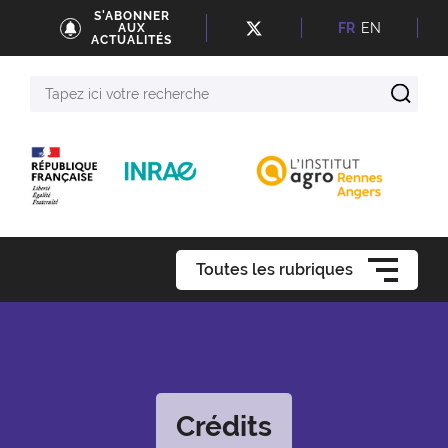
S'ABONNER
FR
EN
AUX
ACTUALITÉS
Tapez
ici
votre
recherche
Toutes les rubriques
Crédits