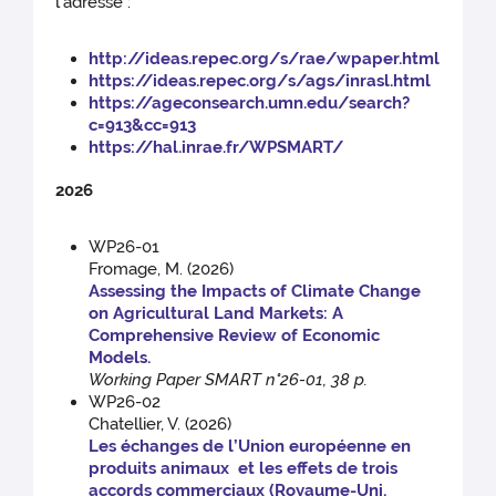
l'adresse :
http://ideas.repec.org/s/rae/wpaper.html
https://ideas.repec.org/s/ags/inrasl.html
https://ageconsearch.umn.edu/search?
c=913&cc=913
https://hal.inrae.fr/WPSMART/
2026
WP26-01
Fromage, M. (2026)
Assessing the Impacts of Climate Change
on Agricultural Land Markets: A
Comprehensive Review of Economic
Models.
Working Paper SMART n°26-01, 38 p.
WP26-02
Chatellier, V. (2026)
Les échanges de l’Union européenne en
produits animaux et les effets de trois
accords commerciaux (Royaume-Uni,