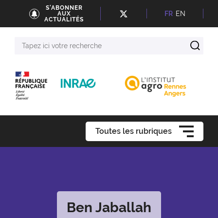
S'ABONNER
FR
EN
AUX
ACTUALITÉS
Tapez
ici
votre
recherche
Toutes les rubriques
Ben Jaballah