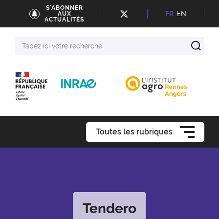
S'ABONNER
FR
EN
AUX
ACTUALITÉS
Tapez
ici
votre
recherche
Toutes les rubriques
Tendero