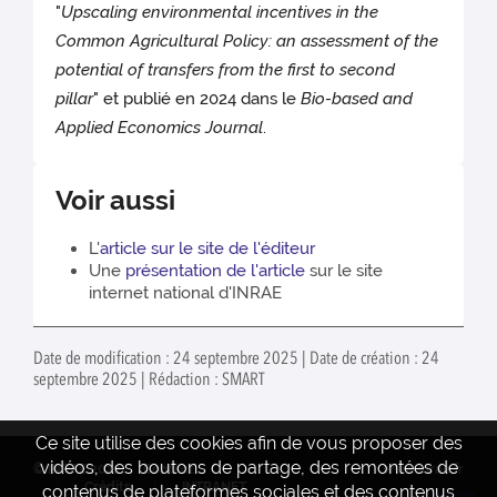
"
Upscaling environmental incentives in the
Common Agricultural Policy: an assessment of the
potential of transfers from the first to second
pillar
" et publié en 2024 dans le
Bio-based and
Applied Economics Journal
.
Voir aussi
L'
article sur le site de l'éditeur
Une
présentation de l'article
sur le site
internet national d'INRAE
Date de modification : 24 septembre 2025 | Date de création : 24
septembre 2025 | Rédaction : SMART
Ce site utilise des cookies afin de vous proposer des
vidéos, des boutons de partage, des remontées de
© INRAE 2022
Contact
www.inrae.fr
Crédits
INTRANET
contenus de plateformes sociales et des contenus