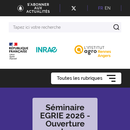
S'ABONNER
FR
EN
AUX
ACTUALITÉS
Tapez
ici
votre
recherche
Toutes les rubriques
Séminaire
EGRIE 2026 -
Ouverture