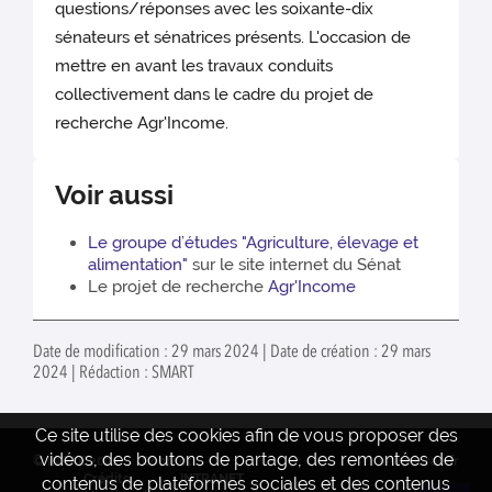
questions/réponses avec les soixante-dix
sénateurs et sénatrices présents. L'occasion de
mettre en avant les travaux conduits
collectivement dans le cadre du projet de
recherche Agr'Income.
Voir aussi
Le groupe d’études "Agriculture, élevage et
alimentation"
sur le site internet du Sénat
Le projet de recherche
Agr'Income
Date de modification : 29 mars 2024 | Date de création : 29 mars
2024 | Rédaction : SMART
Ce site utilise des cookies afin de vous proposer des
vidéos, des boutons de partage, des remontées de
© INRAE 2022
Contact
www.inrae.fr
Crédits
INTRANET
contenus de plateformes sociales et des contenus