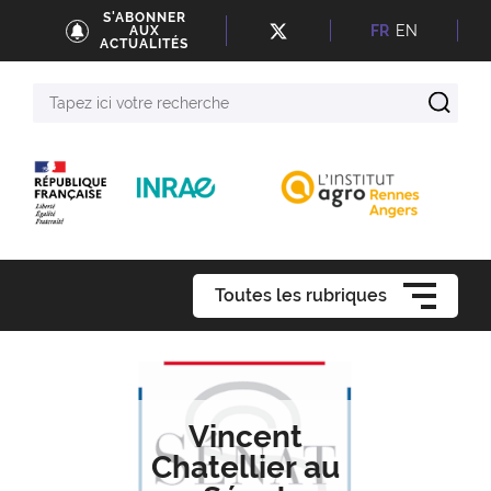
S'ABONNER
FR
EN
AUX
ACTUALITÉS
Tapez
ici
votre
recherche
Toutes les rubriques
Vincent
Chatellier au